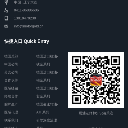
中国 . 辽宁大连
0411-86886606
13019479230
info@motorgold.cn
快捷入口 Quick Entry
德国总部
德国进口机油-
中国公司
钛金系列
分支公司
德国进口机油-
合作伙伴
铂金系列
区域经销
德国进口机油-
终端合作
玄金系列
贴牌生产
德国变速箱油-
区域代理
ATF系列
用油选择和知识请关注
联系我们
引擎深度治理