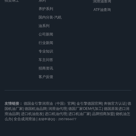
招贤纳士
系列
润滑油查询
养护系列
ATF油查询
国内分装-汽机
油系列
公司新闻
行业新闻
专业知识
车主问答
招商资讯
客户反馈
友情链接：
德国金引擎润滑油（中国）官网|
金引擎德国官网|
奔驰官方认证|
德
国机油厂家|
德国机油品牌|
润滑油代理|
德国厂家OEM代加工|
德国原装进口润
滑油品牌|
进口机油批发|
进口机油代理|
进口机油厂家|
品牌招商加盟|
烧机油怎
么办|
全合成润滑油
|
友链申请QQ：2957864477